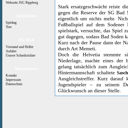
Webseite JSG Rippberg
Stark ersatzgeschwächt reiste 
gegen die Reserve der SG Bad S
Statistiken
eigentlich um nichts mehr. Nicht
Spieltag
Fußballspiel auf dem Sodener
Tore
spielstark, versuchte, das Spiel z
gut dagegen, sodass Bad Soden 
Die SGK
Kurz nach der Pause dann der Na
Vorstand und Helfer
durch Art Memeti.
Anfahrt
Doch die Helvetia stemmte si
Unsere Schiedsrichter
Niederlage, machte eines der b
gelang tatsächlich zum Ausglei
Allgemeines
Hintermannschaft schaltete
Sasch
Kontakt
Ausgleichstreffer. Kurz darau
Impressum
Jugendspieler – zu seinem De
Datenschutz
Glückwunsch an dieser Stelle.