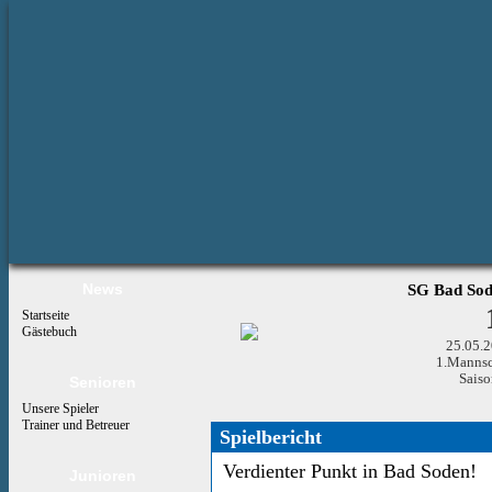
News
SG Bad Sod
Startseite
Gästebuch
25.05.2
1.Mannsch
Sais
Senioren
Unsere Spieler
Trainer und Betreuer
Spielbericht
Verdienter Punkt in Bad Soden!
Junioren