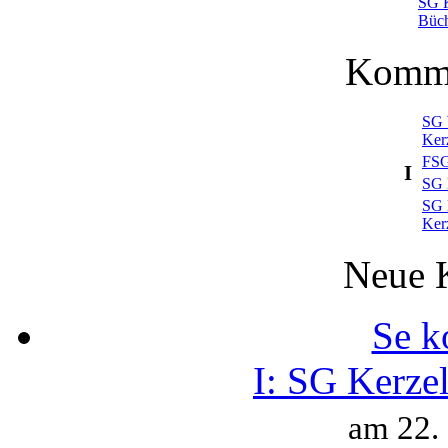
SG K
Büc
Komme
SG 
Ker
FSG
I
SG 
SG 
Ker
Neue 
Se k
I:
SG Kerzel
am 22.