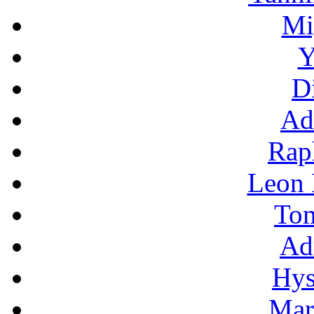
Mi
Y
D
Ad
Rap
Leon
To
Ad
Hys
Mar