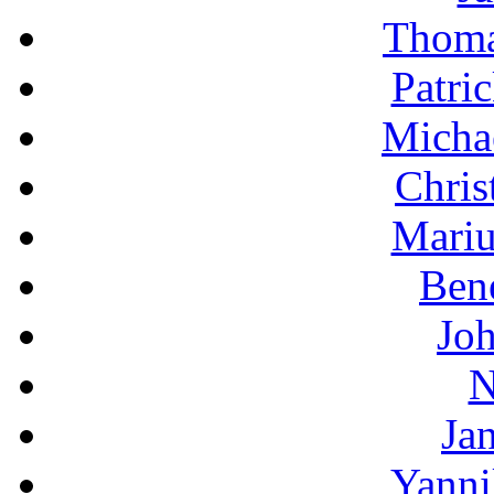
Thoma
Patri
Micha
Chris
Mariu
Bene
Jo
N
Ja
Yanni