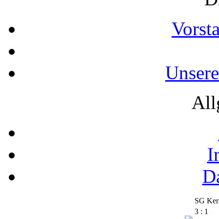
Vorst
Unsere
All
I
D
SG Kerz
3 : 1