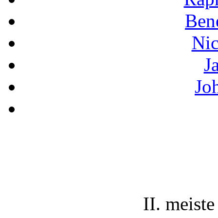
Bene
Nic
J
Jo
II. meiste