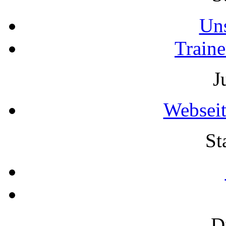
Uns
Traine
J
Webseit
St
D