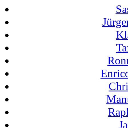
Sa
Jürge
Kl
Ta
Ron
Enric
Chri
Manu
Raph
Ja