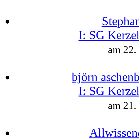
Stepha
I:
SG Kerzel
am 22.
björn aschen
I:
SG Kerzel
am 21.
Allwissen