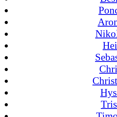
Pon
Aron
Niko
Hei
Sebas
Chri
Chris
Hys
Tri
Timo