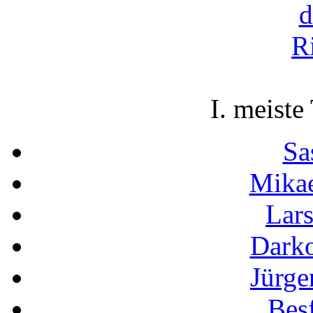
I. meiste
Sa
Mikae
Lar
Darko
Jürge
Besf