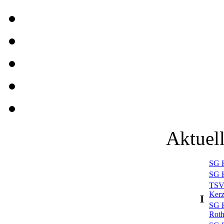
Aktuel
SG K
SG K
TSV
Kerz
I
SG K
Rot