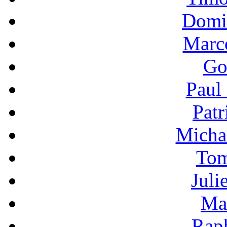
Domi
Marc
Go
Paul
Patr
Micha
Tom
Juli
Ma
Raph