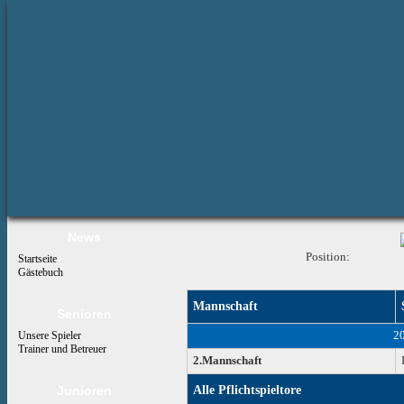
News
Position:
Startseite
Gästebuch
Mannschaft
Senioren
2
Unsere Spieler
Trainer und Betreuer
2.Mannschaft
Junioren
Alle Pflichtspieltore