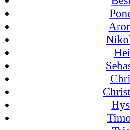
Besf
Pon
Aron
Niko
Hei
Sebas
Chri
Chris
Hys
Timo