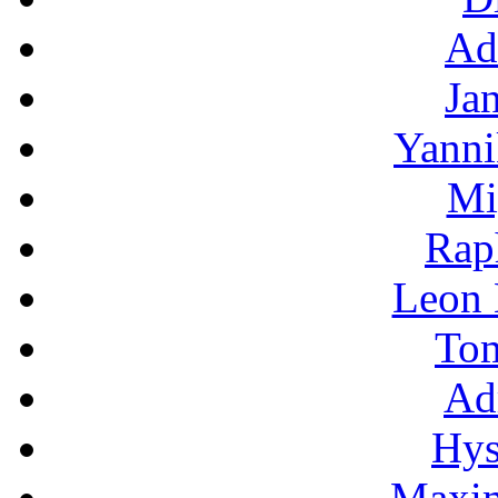
Ad
Ja
Yanni
Mi
Rap
Leon
To
Ad
Hys
Maxim