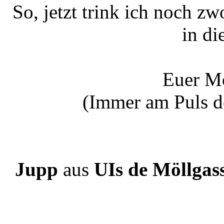
So, jetzt trink ich noch z
in di
Euer Mö
(Immer am Puls d
Jupp
aus
UIs de Möllgas