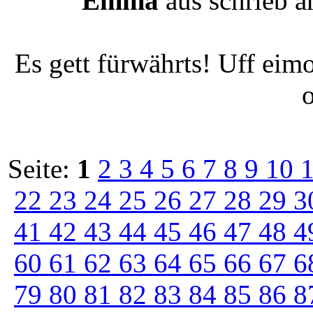
Emma
aus
schrieb 
Es gett fürwährts! Uff ei
Seite:
1
2
3
4
5
6
7
8
9
10
22
23
24
25
26
27
28
29
3
41
42
43
44
45
46
47
48
4
60
61
62
63
64
65
66
67
6
79
80
81
82
83
84
85
86
8