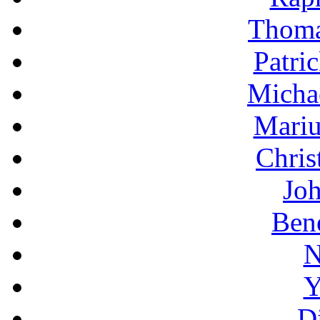
Thoma
Patri
Micha
Mariu
Chris
Jo
Bene
N
Y
D