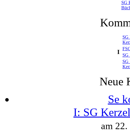
SG K
Büc
Komme
SG 
Ker
FSG
I
SG 
SG 
Ker
Neue 
Se k
I:
SG Kerzel
am 22.