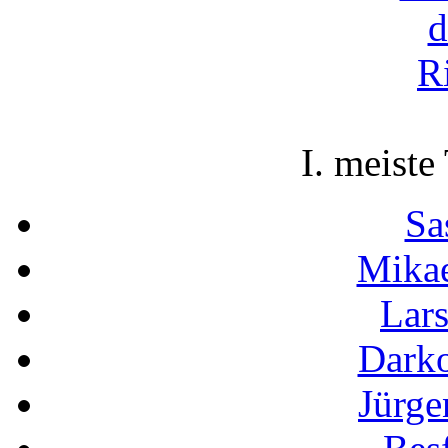
I. meiste
Sa
Mikae
Lar
Darko
Jürge