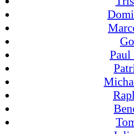
Tri
Domi
Marc
Go
Paul
Patr
Micha
Raph
Bene
Tom