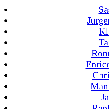
Sa
Jürge
Kl
Ta
Ron
Enric
Chri
Manu
Ja
Raph