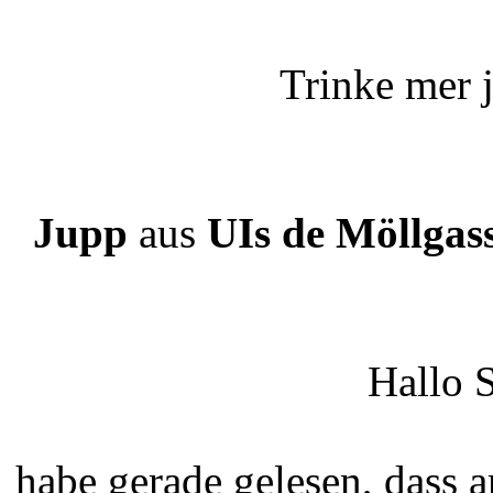
Trinke mer 
Jupp
aus
UIs de Möllgas
Hallo 
habe gerade gelesen, dass a