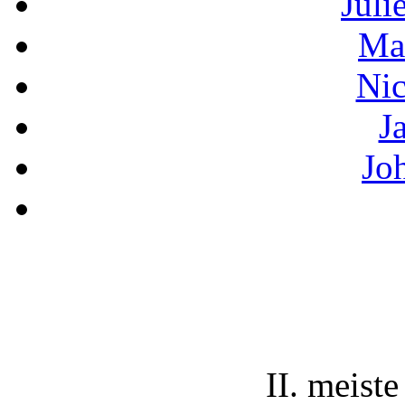
Juli
Ma
Nic
J
Jo
II. meiste