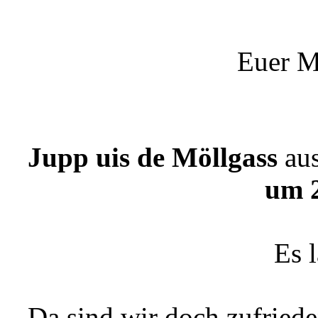
Euer M
Jupp uis de Möllgass
au
um 
Es 
Da sind wir doch zufried