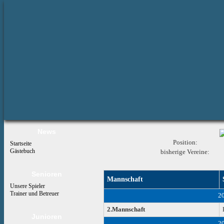
News
Position:
Startseite
Gästebuch
bisherige Vereine:
Senioren
Mannschaft
Unsere Spieler
Trainer und Betreuer
2
2.Mannschaft
Junioren
2