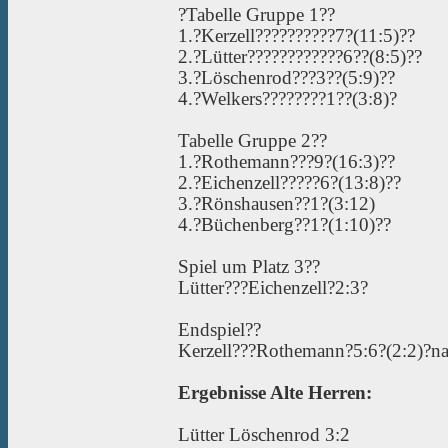
?Tabelle Gruppe 1??
1.?Kerzell??????????7?(11:5)??
2.?Lütter????????????6??(8:5)??
3.?Löschenrod???3??(5:9)??
4.?Welkers????????1??(3:8)?
Tabelle Gruppe 2??
1.?Rothemann???9?(16:3)??
2.?Eichenzell?????6?(13:8)??
3.?Rönshausen??1?(3:12)
4.?Büchenberg??1?(1:10)??
Spiel um Platz 3??
Lütter???Eichenzell?2:3?
Endspiel??
Kerzell???Rothemann?5:6?(2:2)?n
Ergebnisse Alte Herren:
Lütter Löschenrod 3:2