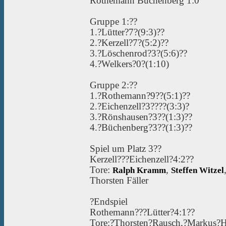
Rothemann Büchenberg 1:0
Gruppe 1:??
1.?Lütter?7?(9:3)??
2.?Kerzell?7?(5:2)??
3.?Löschenrod?3?(5:6)??
4.?Welkers?0?(1:10)
Gruppe 2:??
1.?Rothemann?9??(5:1)??
2.?Eichenzell?3????(3:3)?
3.?Rönshausen?3??(1:3)??
4.?Büchenberg?3??(1:3)??
Spiel um Platz 3??
Kerzell???Eichenzell?4:2??
Tore:
,
Ralph Kramm
Steffen Witzel
Thorsten Fäller
?Endspiel
Rothemann???Lütter?4:1??
Tore:?Thorsten?Rausch,?Markus?Hi