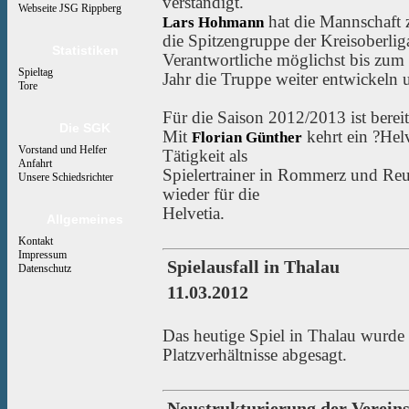
verständigt.
Webseite JSG Rippberg
hat die Mannschaft
Lars Hohmann
die Spitzengruppe der Kreisoberlig
Statistiken
Verantwortliche möglichst bis zum
Spieltag
Jahr die Truppe weiter entwickeln u
Tore
Für die Saison 2012/2013 ist berei
Die SGK
Mit
kehrt ein ?Helv
Florian Günther
Vorstand und Helfer
Tätigkeit als
Anfahrt
Spielertrainer in Rommerz und Reul
Unsere Schiedsrichter
wieder für die
Helvetia.
Allgemeines
Kontakt
Impressum
Spielausfall in Thalau
Datenschutz
11.03.2012
Das heutige Spiel in Thalau wurde
Platzverhältnisse abgesagt.
Neustrukturierung der Verein