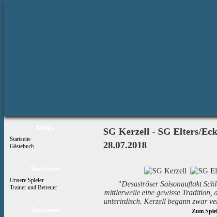
News
SG Kerzell - SG Elters/Ec
Startseite
28.07.2018
Gästebuch
Senioren
Unsere Spieler
"
Desaströser Saisonauftakt Schle
Trainer und Betreuer
mittlerweile eine gewisse Tradition, d
unterirdisch. Kerzell begann zwar ver
Junioren
Zum Spiel