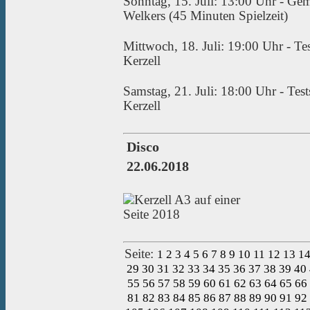
Sonntag, 15. Juli: 13:00 Uhr - Ge
Welkers (45 Minuten Spielzeit)
Mittwoch, 18. Juli: 19:00 Uhr - Te
Kerzell
Samstag, 21. Juli: 18:00 Uhr - Tes
Kerzell
Disco
22.06.2018
Seite:
1
2
3
4
5
6
7
8
9
10
11
12
13
1
29
30
31
32
33
34
35
36
37
38
39
40
55
56
57
58
59
60
61
62
63
64
65
66
81
82
83
84
85
86
87
88
89
90
91
92