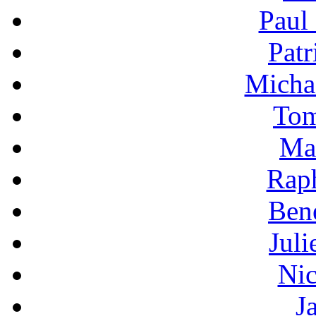
Paul
Patr
Micha
Tom
Ma
Raph
Bene
Jul
Nic
J