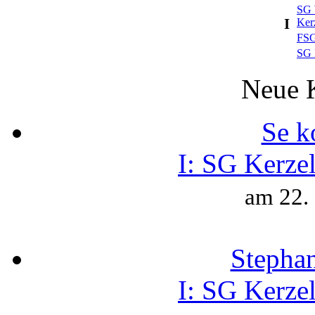
SG 
I
Ker
FSG
SG 
Neue 
Se k
I:
SG Kerzel
am 22.
Stepha
I:
SG Kerzel