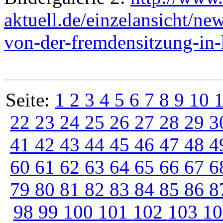
aktuell.de/einzelansicht/ne
von-der-fremdensitzung-in-
Seite:
1
2
3
4
5
6
7
8
9
10
22
23
24
25
26
27
28
29
3
41
42
43
44
45
46
47
48
4
60
61
62
63
64
65
66
67
6
79
80
81
82
83
84
85
86
8
98
99
100
101
102
103
1