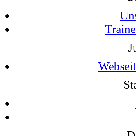
Uns
Traine
J
Webseit
St
D