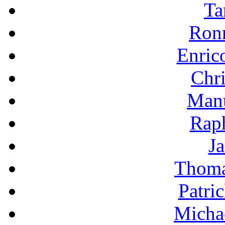
Ta
Ron
Enric
Chri
Manu
Raph
Ja
Thoma
Patri
Micha