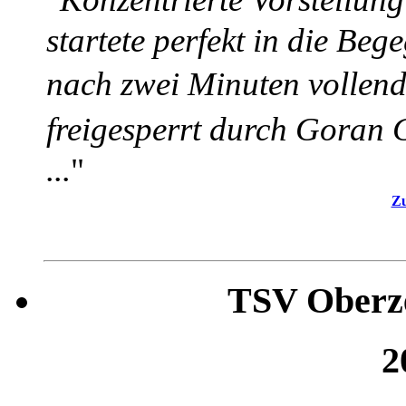
startete perfekt in die Be
nach zwei Minuten volle
freigesperrt durch Goran 
...
"
Zu
TSV Oberzel
2