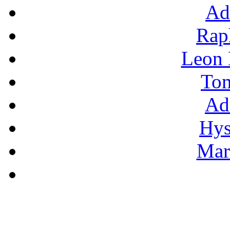
Ad
Rap
Leon
To
Ad
Hys
Mar