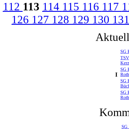
112
113
114
115
116
117
1
126
127
128
129
130
13
Aktuel
SG K
TSV
Kerz
SG K
I
Rot
SG K
Büc
SG K
Rot
Komme
SG 