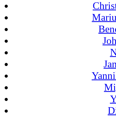
Chris
Mariu
Bene
Jo
N
Ja
Yanni
Mi
Y
D