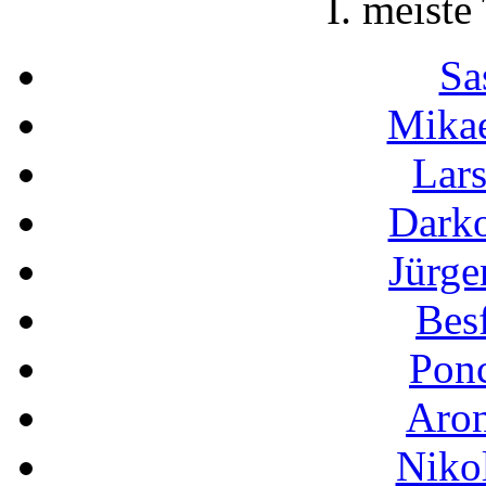
I. meiste
Sa
Mikae
Lar
Darko
Jürge
Besf
Pon
Aron
Niko